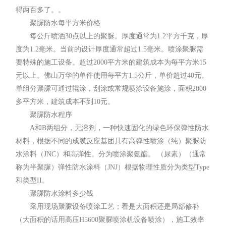
得两百多了。。
聚脲防水每平方米价格
每公斤喷洒30点以上的聚脲。厚度通常为1.2平方千克，厚
度为1.2毫米。当前的设计厚度通常超过1.5毫米。喷涂聚脲需
要特殊的施工设备。超过2000平方米的建筑成本为每平方米15
元以上。佛山万华的单件使用每平方1.5公斤，单价超过40元。
单组分聚脲可通过辊涂，刮涂或常规喷涂设备施涂，面积2000
多平方米，建筑成本不到10元。
聚脲防水程序
A和B两组分，无溶剂，一种快速固化的绿色环保弹性防水
材料，根据不同的成膜反应基团具有高弹性喷涂（纯）聚脲防
水涂料（JNC）和高弹性。分为喷涂聚氨酯。 （尿素）（通常
称为半聚脲）弹性防水涂料（JNJ）根据物理性质分为类型Type
和类型II。
聚脲防水涂料多少钱
采用现场聚脲设备喷涂工艺；看是大面积还是局部修补
（大面积的话用高压H5600聚脲喷涂机设备喷涂），施工效率