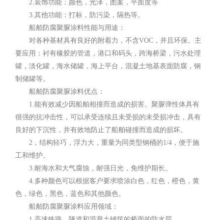
2.装饰功能：颜色，光泽，图案，平面度等
3.其他功能：打标，防污染，隔热等。
船舶防腐聚脲涂料性能与用途：
对各种基材具有良好的附着力，不含VOC，并且环保。主
要应用：衬有橡胶的管道，港口和码头，跨海桥梁，污水处理
罐，淡化罐，海水储罐，海上平台，混凝土地基表面防腐，钢
制储罐等。
船舶防腐聚脲涂料优点：
1.能有效减少因船舶相撞而造成的损害。聚脲弹性体具有
很强的抗冲击性，可以承受连续且未受损的未受损冲击，具有
良好的下沉性，并有效地防止了船舶碰撞而造成的损坏。
2，结构轻巧，浮力大，重量为同类型钢桶的1/4，便于施
工和维护。
3.耐海水和大气腐蚀，耐强日光，免维护期长。
4.多种颜色可以根据客户要求喷涂白色，红色，橙色，黄
色，绿色，黑色，蓝色和其他颜色。
船舶防腐聚脲涂料应用领域：
1.高速铁路，隧道和混凝土铺筑的桥面的防水层。