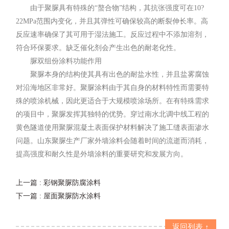
由于聚脲具有特殊的“螯合物”结构，其抗张强度可在10?
22MPa范围内变化，并且其弹性可确保较高的断裂伸长率。高
反应速率确保了其可用于湿法施工。反应过程中不添加溶剂，
符合环保要求。缺乏催化剂会产生出色的耐老化性。
脲双组份涂料功能作用
聚脲本身的结构使其具有出色的耐盐水性，并且盐雾腐蚀
对沿海地区非常好。聚脲涂料由于其自身的材料特性而需要特
殊的喷涂机械，因此更适合于大规模喷涂场所。在有特殊需求
的项目中，聚脲发挥其独特的优势。穿过南水北调中线工程的
黄色隧道使用聚脲混凝土表面保护材料解决了施工缝表面渗水
问题。山东聚脲生产厂家外墙涂料会随着时间的流逝而消耗，
提高强度和耐久性是外墙涂料的重要研究和发展方向。
上一篇
: 彩钢聚脲防腐涂料
下一篇
: 屋面聚脲防水涂料
返回列表 ↑