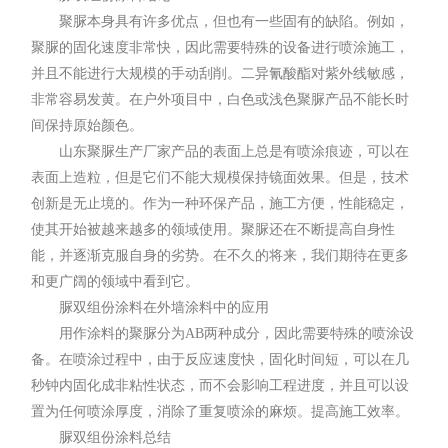
聚脲本身具有许多优点，但也有一些固有的缺陷。例如，
聚脲的固化速度非常快，因此需要特殊的设备进行喷涂施工，
并且不能进行大规模的手动刮削。二异氰酸酯对紫外线敏感，
非常容易发黄。在户外项目中，白色或浅色聚脲产品不能长时
间保持原始颜色。
山东聚脲生产厂家产品的表面上总是有喷涂痕迹，可以在
表面上造粒，但是它们不能大规模保持镜面效果。但是，技术
创新是无止境的。作为一种环保产品，施工方便，性能稳定，
使其开始被越来越多的领域使用。聚脲还在不断提高自身性
能，并逐渐克服自身的劣势。在不久的将来，我们期待在更多
和更广阔的领域中看到它。
脲双组份涂料在外墙涂料中的应用
用作涂料的聚脲分为AB两种成分，因此需要特殊的喷涂设
备。在喷涂过程中，由于反应速度快，固化时间短，可以在几
秒钟内固化成非粘性状态，而不会影响工程进度，并且可以设
置为任何喷涂厚度，消除了重复喷涂的麻烦。提高施工效率。
脲双组份涂料总结