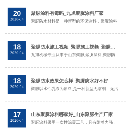
20
聚脲涂料有毒吗_九旭聚脲涂料厂家
2020-04
聚脲防水材料是一种新型的环保涂料，聚脲涂料
有毒吗？可直接用于饮用水管道内壁防腐。聚脲
涂膜固化快，50秒成膜可以行走，大大缩短工
期。...
18
聚脲防水施工视频_聚脲施工视频_聚脲施工视频大全
2020-04
九旭机械专业从事于山东聚脲,聚脲涂料,聚脲防
腐,聚脲喷涂,聚脲防水,聚脲设备等产品.点击了解
更多聚脲施工视频知识、聚脲施工资讯......
18
聚脲防水效果怎么样_聚脲防水好不好
2020-04
聚脲以水性乳液为原料,是一种新型无溶剂、无污
染涂料，其聚脲防水好不好，完全是由其材料本
身的特性和施工手法决定，使用九旭聚脲防水喷
涂设备现场喷涂，聚脲防水效果佳...
17
山东聚脲涂料哪家好_山东聚脲生产厂家
2020-04
聚脲涂料采用一次性涂覆工艺，具有附着力强，
耐摩擦，硬度强等特点，山东聚脲涂料哪家好？