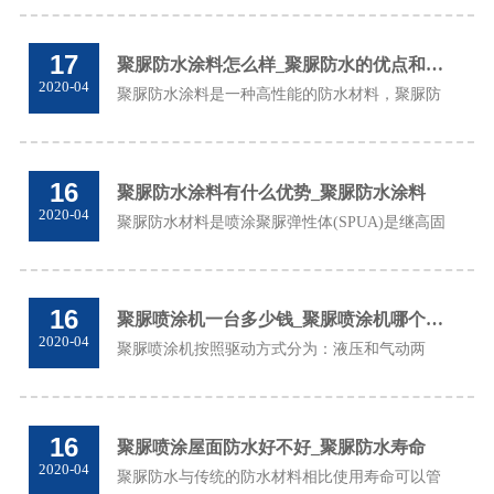
济南九旭作为山东聚脲生产厂家集研发、生产、
销售、维修服务为一体，专业从事于山东聚脲,
17
聚脲防水涂料怎么样_聚脲防水的优点和缺点
聚...
2020-04
聚脲防水涂料是一种高性能的防水材料，聚脲防
水涂料也是聚氨酯防水涂料的一种，是对聚氨酯
的改革和创新。那么聚脲防水涂料的优点和缺点
有哪些呢......
16
聚脲防水涂料有什么优势_聚脲防水涂料
2020-04
聚脲防水材料是喷涂聚脲弹性体(SPUA)是继高固
体分涂料、水性涂料、光固化涂料、粉末涂料等
低(无)污染涂料之后,为适应环保需求而开发的一
种新型无溶剂、抄无污染涂料, 聚脲弹性体是由
16
聚脲喷涂机一台多少钱_聚脲喷涂机哪个牌子的好
多...
2020-04
聚脲喷涂机按照驱动方式分为：液压和气动两
种。液压聚脲喷涂机价格一般是5万元左右，气
动聚脲喷涂机的价格在3万元左右，九旭机械厂
家直销,聚脲喷涂机价格更优惠，欢迎来电咨
16
聚脲喷涂屋面防水好不好_聚脲防水寿命
询！...
2020-04
聚脲防水与传统的防水材料相比使用寿命可以管