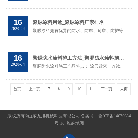
很长时间，一般有保护层的聚脲防水寿命25年左
右不是问题...
16
聚脲涂料用途_聚脲涂料厂家排名
2020-04
聚脲涂料拥有优异的防水、防腐、耐磨、防护等
综合性能，山东济南聚脲涂料用途领域十分广
泛，济南九旭机械专业从事于山东聚脲，您身边
的聚脲产品专家！...
16
聚脲防水涂料施工方法_聚脲防水涂料施工注意事项
2020-04
聚脲防水涂料施工产品特点： 涂层致密、连续、
无接缝，防护性能十分突出； 将材料保护和喷涂
技术有机的结合起来，大大提高工程的质量和进
度；zui大限度的减少了天气对施工进度的影响...
首页
上一页
7
8
9
10
11
下一页
末页
版权所有©山东九旭机械科技有限公司 备案号：
鲁ICP备14036634
号-16
蜘蛛地图