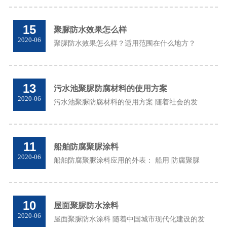
在施工或使用过程中不会污染。另外，聚脲是彩
色的，可以随意调节。这完全改变了中国钢结
15
聚脲防水效果怎么样
构...
2020-06
聚脲防水效果怎么样？适用范围在什么地方？
1）桥面，排水框架结构，建筑物和地下建筑的
防水。 2） 聚脲防水 对混凝土支承平台，码头，
无ball卡车现浇混凝土卡车底盘，混凝土基础和
13
污水池聚脲防腐材料的使用方案
其他...
2020-06
污水池聚脲防腐材料的使用方案 随着社会的发
展，污水处理越来越严重，污水池建设的防腐性
能已成为当务之急。 上图：污水池聚脲防腐材料
的使用方案 对于含有酸性和碱性腐蚀性液体的
11
船舶防腐聚脲涂料
污...
2020-06
船舶防腐聚脲涂料应用的外表： 船用 防腐聚脲
涂料 是中国涂料行业早向世界开放的领域。在中
国经济强劲增长的推动下，近年来中国涂料行业
呈现出快速增长的态势。除了建筑涂料的显着
10
屋面聚脲防水涂料
增...
2020-06
屋面聚脲防水涂料 随着中国城市现代化建设的发