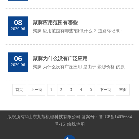
展，建筑物对屋顶防水性能的要求越来越高。一
个好的屋顶防水工程非常重要，屋面 聚脲 防水
涂料不仅要有效地防止泄漏，而且要保护建筑
08
聚脲应用范围有哪些
物...
2020-06
聚脲 应用范围有哪些?能做什么？ 道路标记漆：
高速公路，城市道路，减速线，人行横道，山
脊，箭头，文字等。 化学保护：石油，化学储罐
和辅助设备，酸洗池，电镀池，船甲板和船舱场
06
聚脲为什么没有广泛应用
所...
2020-06
聚脲 为什么没有广泛应用 是由于 聚脲价格 的原
因。但是其性能已经受到认可，未来前景不错。
一种新型的通用涂料技术，被称为20世纪晚期涂
料和涂料技术领域的大发现，即喷涂聚脲弹性
首页
上一页
1
2
3
4
5
下一页
末页
体...
版权所有©山东九旭机械科技有限公司 备案号：
鲁ICP备14036634
号-16
蜘蛛地图