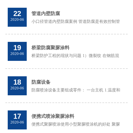
22
管道内壁防腐
2020-06
小口径管道内壁防腐案例 管道防腐是有效控制管
道腐蚀损失的重要途径。油气管道腐蚀的主要防
护技术是选择耐腐蚀金属或非金属基材，添加腐
蚀抑制剂，使用涂层腐蚀防护和衬里腐蚀防
19
桥梁防腐聚脲涂料
护。...
2020-06
桥梁防护工程的现状与问题 1）微裂纹 在钢筋混
凝土桥梁的建造和使用过程中，不可避免地会由
于所用材料，环境和温度应力，干燥收缩和维护
条件等因素而使混凝土开裂，从而从表面和内
18
防腐设备
部...
2020-06
防腐喷涂设备主要组成零件： 一台主机 1.温度和
压力显示控制系统 2.加热系统用大功率加热器 3.
液压增压系统 4.喷枪：1 5.提升泵：2 6.主机进料
管 7.绝缘管道：7米（大30米） 8.两桶 上图：
17
便携式喷涂聚脲涂料
H56...
2020-06
便携式聚脲喷涂使用小型聚脲喷涂机的好处 聚脲
技术被称为绿色材料，绿色技术，因为它无毒且